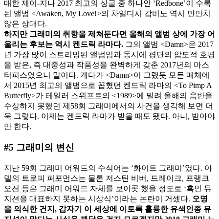
매한 제이-지나 2017 최고의 싱글 중 하나인 ‘Redbone’이 수록
된 앨범 <Awaken, My Love!>의 차일디시 감비노 역시 만만치
않은 상대다.
하지만
그래미의
취향을
제쳐둔다면
올해의
앨범
상에
가장
어
울리는
후보는
역시
켄드릭
라마다
.
그의 앨범 <Damn>은 2017
년 가장 많이 스트리밍된 앨범임과 동시에 평단의 압도적 호평
을 받은, 즉 대중성과 작품성을 완벽하게 갖춘 2017년의 마스
터피스였으니 말이다. 게다가 <Damn>이 그랬듯 모든 매체에
서 2015년 최고의 앨범으로 꼽혔던 켄드릭 라마의 <To Pimp A
Butterfly>가 테일러 스위프트의 <1989>에 밀려 올해의 음반을
수상하지 못했던 제58회 그래미에서의 사건을 생각해 보면 더
욱 그렇다. 이제는 켄드릭 라마가 받을 때도 됐다. 아니, 받아야
만 한다.
#5 그래미의 변신
지난 59회 그래미 어워드의 수식어는 ‘화이트 그래미’였다. 아
델의 트로피 퍼포먼스는 물론 저스틴 비버, 드레이크, 프랭크
오션 등은 그래미 어워드 자체를 보이콧 했을 정도로 ‘흑인 뮤
지션을 대표하지 못하는 시상식’이라는 논란이 거셌다.
오명
을
의식한
건지
,
갑자기
이
세상에
이토록
훌륭한
유색인종
뮤