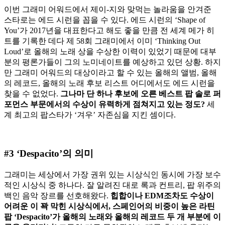
이번 그래미 어워드에서 제이-지와 맞먹는 놀라움을 안겨준
스타로는 에드 시런을 꼽을 수 있다. 에드 시런의 ‘Shape of
You’가 2017년을 대표한다고 해도 좋을 만큼 전 세계 메가 히
트를 기록한 데다 제 58회 그래미에서 이미 ‘Thinking Out
Loud’로 올해의 노래 상을 수상한 이력이 있었기 때문에 대부
분의 평론가들이 그의 노미네이트를 예상하고 있던 상황. 하지
만 그래미 어워드의 대상이라고 할 수 있는 올해의 앨범, 올해
의 레코드, 올해의 노래 후보 리스트 어디에서도 에드 시런을
찾을 수 없었다.
그나마
단
하나
후보에
오른
베스트
팝
솔로
퍼
포먼스
부문에서의
수상이
유력하게
점쳐지고
있는
정도
?
세
계 최고의 팝스타가 ‘겨우’ 자존심을 지킨 셈이다.
#3 ‘Despacito’의 의미
그래미는 세상에서 가장 권위 있는 시상식인 동시에 가장 보수
적인 시상식 중 하나다. 잘 알려진 대로 록과 컨트리, 팝 위주의
백인 음악 장르를 선호해왔다.
힙합이나
EDM
조차도
수상이
어려운
이
꽉
막힌
시상식에서
,
스페인어의
비중이
높은
라틴
팝
‘Despacito’
가
올해의
노래와
올해의
레코드
두
개
부분에
이