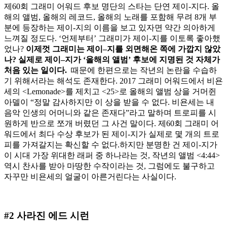
제60회 그래미 어워드 후보 명단의 스타는 단연 제이-지다. 올
해의 앨범, 올해의 레코드, 올해의 노래를 포함해 무려 8개 부
분에 등장하는 제이-지의 이름을 보고 있자면 약간 의아하게
느껴질 정도다. ‘언제부터’ 그래미가 제이-지를 이토록 좋아했
었나?
이제껏
그래미는
제이
–
지를
외면해온
쪽에
가깝지
않았
나
?
실제로
제이
–
지가
‘
올해의
앨범
’
후보에
지명된
것
자체가
처음
있는
일이다
.
때문에 한편으로는 작년의 논란을 수습하
기 위해서라는 해석도 존재한다. 2017 그래미 어워드에서 비욘
세의 <Lemonade>를 제치고 <25>로 올해의 앨범 상을 거머쥔
아델이 “정말 감사하지만 이 상을 받을 수 없다. 비욘세는 내
음악 인생의 어머니와 같은 존재다”라고 말하며 트로피를 시
원하게 반으로 쪼개 버렸던 그 사건 말이다. 제60회 그래미 어
워드에서 최다 수상 후보가 된 제이-지가 실제로 몇 개의 트로
피를 가져갈지는 확신할 수 없다.하지만 분명한 건 제이-지가
이 시대 가장 위대한 래퍼 중 하나라는 것, 작년의 앨범 <4:44>
역시 찬사를 받아 마땅한 수작이라는 것, 그럼에도 불구하고
자꾸만 비욘세의 얼굴이 아른거린다는 사실이다.
#2 사라진 에드 시런