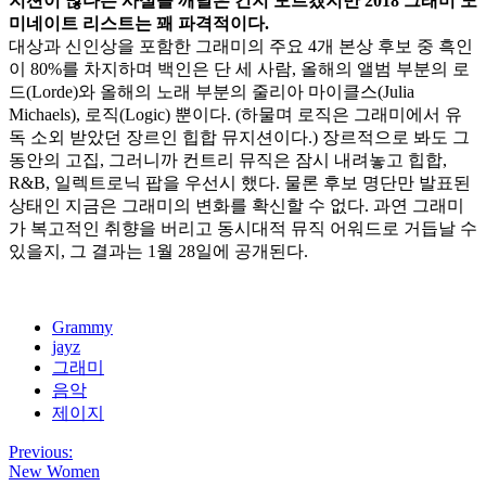
지션이
많다는
사실을
깨달은
건지
모르겠지만
2018
그래미
노
미네이트
리스트는
꽤
파격적이다
.
대상과 신인상을 포함한 그래미의 주요 4개 본상 후보 중 흑인
이 80%를 차지하며 백인은 단 세 사람, 올해의 앨범 부분의 로
드(Lorde)와 올해의 노래 부분의 줄리아 마이클스(Julia
Michaels), 로직(Logic) 뿐이다. (하물며 로직은 그래미에서 유
독 소외 받았던 장르인 힙합 뮤지션이다.) 장르적으로 봐도 그
동안의 고집, 그러니까 컨트리 뮤직은 잠시 내려놓고 힙합,
R&B, 일렉트로닉 팝을 우선시 했다. 물론 후보 명단만 발표된
상태인 지금은 그래미의 변화를 확신할 수 없다. 과연 그래미
가 복고적인 취향을 버리고 동시대적 뮤직 어워드로 거듭날 수
있을지, 그 결과는 1월 28일에 공개된다.
Grammy
jayz
그래미
음악
제이지
Previous:
New Women