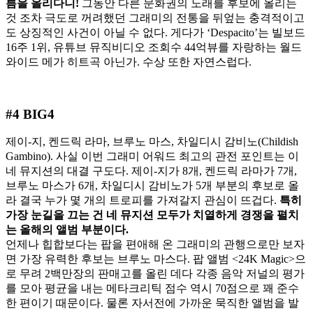
름을
올리다니
!
그동안 다른 문화권의 노래를 후보에 올리는
것 조차 극도로 꺼려했던 그래미의 전통을 뒤엎는 충격적이고
도 상징적인 사건이 아닐 수 없다. 게다가 ‘Despacito’는 빌보드
16주 1위, 유튜브 뮤직비디오 조회수 44억뷰를 자랑하는 월드
와이드 메가 히트곡 아닌가. 수상 또한 자연스럽다.
#4 BIG4
제이-지, 켄드릭 라마, 브루노 마스, 차일디시 감비노(Childish
Gambino). 사실 이번 그래미 어워드 최고의 관전 포인트는 이
네 뮤지션의 대결 구도다. 제이-지가 8개, 켄드릭 라마가 7개,
브루노 마스가 6개, 차일디시 감비노가 5개 부분의 후보로 올
라 결국 누가 몇 개의 트로피를 가져갈지 관심이 뜨겁다.
특히
가장
눈길을
끄는
건
네
뮤지션
모두가
치열하게
경쟁을
펼치
는
올해의
앨범
부분이다
.
언제나 힙합보다는 팝을 편애해 온 그래미의 관행으로만 보자
면 가장 유력한 후보는 브루노 마스다. 팝 앨범 <24K Magic>으
로 무려 2백만장의 판매고를 올린 데다 각종 음악 저널의 평가
를 모아 평균을 내는 메타크리틱 점수 역시 70점으로 꽤 준수
한 편이기 때문이다. 물론 자서전에 가까운 묵직한 앨범을 발