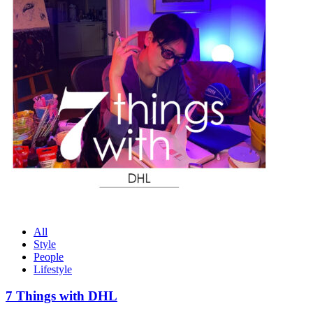
All
Style
People
Lifestyle
7 Things with DHL