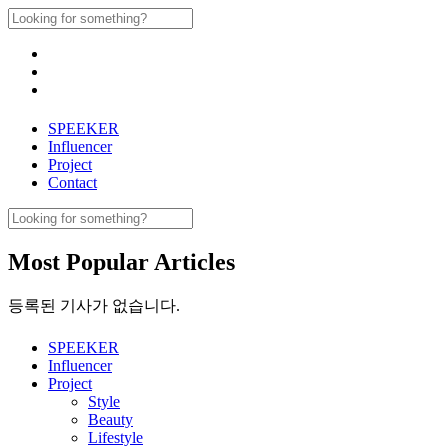
Skip
Search
to
for:
content
SPEEKER
Influencer
Project
Contact
Search
for:
Most Popular Articles
등록된 기사가 없습니다.
SPEEKER
Influencer
Project
Style
Beauty
Lifestyle