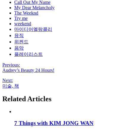
Call Out My Name
My Dear Melancholy
The Weeknd
Try me
weekend
마이디어멜랑콜리
뮤직
위켄드
음악
플레이리스트
Previous:
Audrey’s Beauty 24 Hours!
Next:
미술, 책
Related Articles
7 Things with KIM JONG WAN