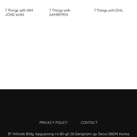
7 Things with KIM
7 Things with
7 Things with DHL
JONG WAN
SAMBYPEN
PRIVACY POLICY
CONTACT
3F Hillside Bldg. Apgujeong-ro 60-gil 26 Gangnam-gu Seoul 06014 Korea