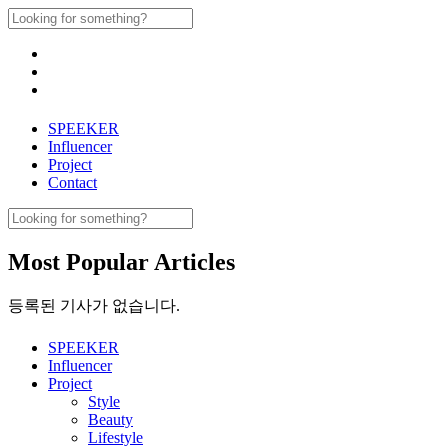
Skip
Search
to
for:
content
SPEEKER
Influencer
Project
Contact
Search
for:
Most Popular Articles
등록된 기사가 없습니다.
SPEEKER
Influencer
Project
Style
Beauty
Lifestyle