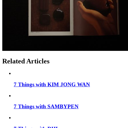
Related Articles
7 Things with KIM JONG WAN
7 Things with SAMBYPEN