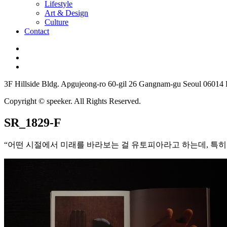
Lifestyle
Art & Design
Culture
Contact
3F Hillside Bldg. Apgujeong-ro 60-gil 26 Gangnam-gu Seoul 06014
Copyright © speeker. All Rights Reserved.
SR_1829-F
“어떤 시절에서 미래를 바라보는 걸 유토피아라고 하는데, 특히