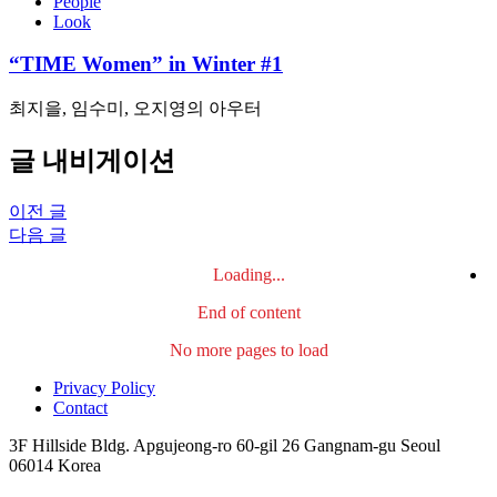
People
Look
“TIME Women” in Winter #1
최지을, 임수미, 오지영의 아우터
글 내비게이션
이전 글
다음 글
Loading...
End of content
No more pages to load
Privacy Policy
Contact
3F Hillside Bldg. Apgujeong-ro 60-gil 26 Gangnam-gu Seoul
06014 Korea