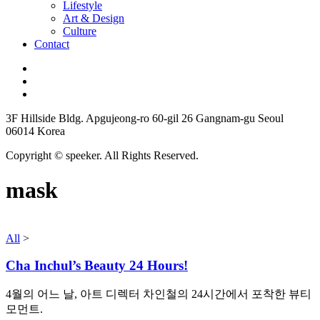
Lifestyle
Art & Design
Culture
Contact
3F Hillside Bldg. Apgujeong-ro 60-gil 26 Gangnam-gu Seoul
06014 Korea
Copyright © speeker. All Rights Reserved.
mask
All
>
Cha Inchul’s Beauty 24 Hours!
4월의 어느 날, 아트 디렉터 차인철의 24시간에서 포착한 뷰티
모먼트.