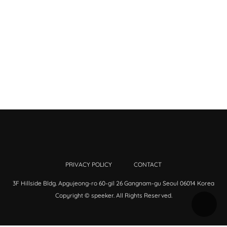
PRIVACY POLICY
CONTACT
3F Hillside Bldg. Apgujeong-ro 60-gil 26 Gangnam-gu Seoul 06014 Korea
Copyright © speeker. All Rights Reserved.