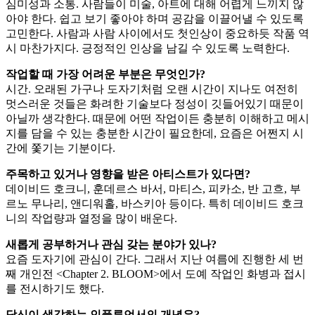
심미성과 소통. 사람들이 미술, 아트에 대해 어렵게 느끼지 않
아야 한다. 쉽고 보기 좋아야 하며 공감을 이끌어낼 수 있도록
고민한다. 사람과 사람 사이에서도 첫인상이 중요하듯 작품 역
시 마찬가지다. 긍정적인 인상을 남길 수 있도록 노력한다.
작업할
때
가장
어려운
부분은
무엇인가?
시간. 오래된 가구나 도자기처럼 오랜 시간이 지나도 여전히
멋스러운 것들은 화려한 기술보다 정성이 깃들어있기 때문이
아닐까 생각한다. 때문에 어떤 작업이든 충분히 이해하고 메시
지를 담을 수 있는 충분한 시간이 필요한데, 요즘은 어쩐지 시
간에 쫓기는 기분이다.
주목하고
있거나
영향을
받은
아티스트가
있다면?
데이비드 호크니, 훈데르스 바서, 마티스, 피카소, 반 고흐, 부
르노 무나리, 앤디워홀, 바스키아 등이다. 특히 데이비드 호크
니의 작업량과 열정을 많이 배운다.
새롭게
공부하거나
관심
갖는
분야가
있나?
요즘 도자기에 관심이 간다. 그래서 지난 여름에 진행한 세 번
째 개인전 <Chapter 2. BLOOM>에서 도예 작업인 화병과 접시
를 전시하기도 했다.
당신이 생각하는
인플루언서의 개념은?