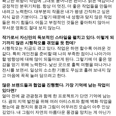
확고한 취향이 작업에 그대로 묻어나는 편이다. 맑은 색감이나
긍정적인 분위기처럼. 항상 더 멋진, 더 좋은 작업들을 만들어
내려고 노력한다. 대부분의 작품은 내가 평생 간직하고 싶은
자식 같은 기분이다. 그렇기 때문에 내 성향과 맞지 않은 작업
들은 하기 힘들다. 어둡고 부정적인 것들은 좋아하지 않아서
무서운 영화도 절대 보지 않는다.
작가로서 자신만의
독보적인
스타일을
펼치고
있다.
이렇게
되
기까지
많은
시행착오를
겪었을
듯
한데?
시행착오는 지금도 겪고 있다. 작업은 하면 할수록 어려운 것
같다. 특히 개인전을 준비할 때 나의 부족한 점이나 나아가야
할 방향성에 대해 많이 되돌아보게 된다. 그렇기에 더 좋은 영
감을 얻기 위해 노력한다. 낯선 곳으로 훌쩍 여행을 떠나거나
전시를 보면서. 일상의 소소한 기쁨도 무심코 흘려 보내지 않
고 마음에 꼭꼭 눌러 담으려고 한다.
많은
브랜드들과 협업을
진행했다. 가장 기억에 남는 작업이
있다면?
얼마 전에 괌 관광청과 함께 한 프로젝트가 단연 기억에 남는
다. 괌의 지역 발전을 위해 여러 아티스트와 함께 벽화 작업을
했는데 괌 현지의 풍경과 그림이 어우러진 모습이 아주 인상
깊었다. 내 그림이 자연의 아름다운 풍경을 망치는 게 아닌가