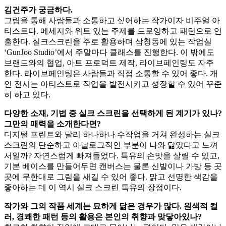
김건주가 궁금하다.
그림을 통해 사람들과 소통하고 싶어하는 작가이자 비주얼 아
티스트다. 메세지와 위트 있는 주제를 드로잉하고 패턴으로 연
출한다. 실크스크린을 주로 활용하며 삼청동에 있는 작업실
‘GunJoo Studio’에서 주말마다 클래스를 진행한다. 이 밖에도
브랜드와의 협업, 아트 프로덕트 제작, 라이브페인팅도 자주
한다. 라이브페인팅은 사람들과 직접 소통할 수 있어 좋다. 개
인 전시는 아티스트로 작업을 발전시키고 성장할 수 있어 꾸준
히 하고 있다.
다양한
소재,
기법
중
실크
스크린을
선택하게
된
계기가
있나?
그만의
매력을
소개한다면?
디지털 프린트와 달리 하나하나 수작업을 거쳐 완성하는 실크
스크린의 단순하고 아날로그적인 부분이 나와 닮았다고 느껴
서일까? 자연스럽게 빠져들었다. 특유의 손맛을 살릴 수 있고,
기본 베이스를 만들어두면 캔버스는 물론 신발이나 가방 등 곳
곳에 무한대로 그림을 새길 수 있어 좋다. 맑고 선명한 색감을
좋아하는 데 이 역시 실크 스크린 특유의 장점이다.
작가와 그의 작품 세계는 묘하게 닮은 경우가 많다. 원색적
컬
러,
경쾌한
패턴
등의
활용은
본인의
취향과
맞닿아있나?